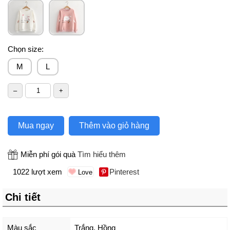
Chọn size:
M
L
Mua ngay
Thêm vào giỏ hàng
Miễn phí gói quà
Tìm hiểu thêm
1022 lượt xem
Pinterest
Chi tiết
Màu sắc
Trắng
,
Hồng