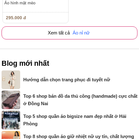
Áo hình mặt mèo
295.000 đ
Xem tất cả
Áo nỉ nữ
Blog mới nhất
Hướng dẫn chọn trang phục đi tuyết nữ
Top 6 shop bán đồ da thủ công (handmade) cực chất
ở Đồng Nai
Top 5 shop quần áo bigsize nam đẹp nhất ở Hải
Phòng
Top 8 shop quần áo giữ nhiệt nữ uy tín, chất lượng