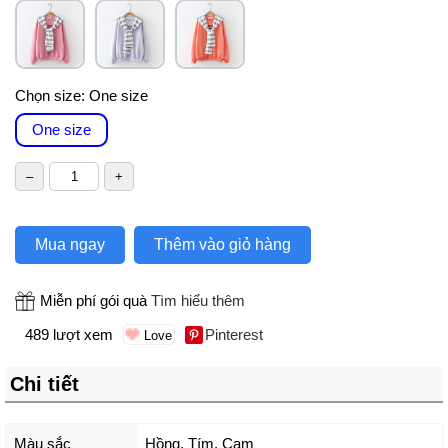
Chọn size:
One size
One size
Mua ngay
Thêm vào giỏ hàng
Miễn phí gói quà
Tìm hiểu thêm
489 lượt xem
Pinterest
Chi tiết
Màu sắc
Hồng
,
Tím
,
Cam