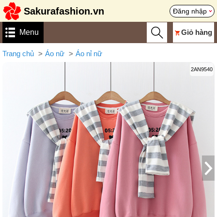
Sakurafashion.vn
Đăng nhập
Menu
Giỏ hàng
Trang chủ
Áo nữ
Áo nỉ nữ
2AN9540