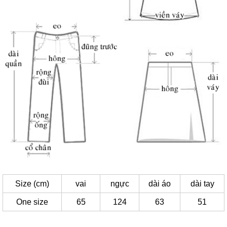
Size (cm)
vai
ngực
dài áo
dài tay
One size
65
124
63
51