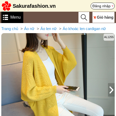
Sakurafashion.vn
Đăng nhập
Menu
Giỏ hàng
Trang chủ
Áo nữ
Áo len nữ
Áo khoác len cardigan nữ
AL1255