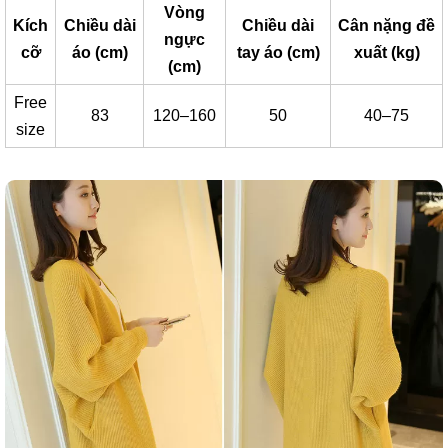
Vòng
Kích
Chiều dài
Chiều dài
Cân nặng đề
ngực
cỡ
áo (cm)
tay áo (cm)
xuất (kg)
(cm)
Free
83
120–160
50
40–75
size