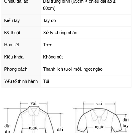
Chiều dài áo
Dài trung bình (65cm < chiều dài áo ≤
80cm)
Kiểu tay
Tay dơi
Kỹ thuật
Xử lý chống nhăn
Họa tiết
Trơn
Kiểu khóa
Không nút
Phong cách
Thanh lịch tươi mới, ngọt ngào
Yếu tố thịnh hành
Túi