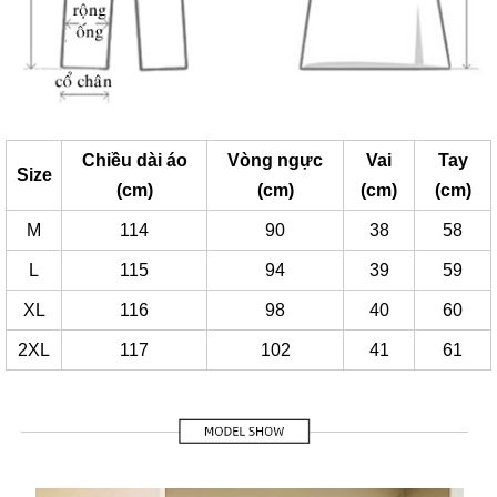
Chiều dài áo
Vòng ngực
Vai
Tay
Size
(cm)
(cm)
(cm)
(cm)
M
114
90
38
58
L
115
94
39
59
XL
116
98
40
60
2XL
117
102
41
61