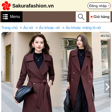
Sakurafashion.vn
Đăng nhập
Menu
Giỏ hàng
Trang chủ
Áo nữ
Áo khoác nữ
Áo khoác măng tô nữ
AK1311