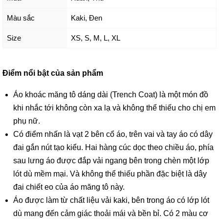
Màu sắc
Kaki
,
Đen
Size
XS
,
S
,
M
,
L
,
XL
Điểm nổi bật của sản phẩm
Áo khoác măng tô dáng dài (Trench Coat) là một món đồ
khi nhắc tới không còn xa lạ và không thể thiếu cho chị em
phụ nữ.
Có điểm nhấn là vạt 2 bên cổ áo, trên vai và tay áo có dây
đai gắn nút tạo kiểu. Hai hàng cúc dọc theo chiều áo, phía
sau lưng áo được đắp vải ngang bên trong chèn một lớp
lót dù mềm mại. Và không thể thiếu phần đặc biệt là dây
đai chiết eo của áo măng tô này.
Áo được làm từ chất liệu vải kaki, bên trong áo có lớp lót
dù mang đến cảm giác thoải mái và bền bỉ. Có 2 màu cơ