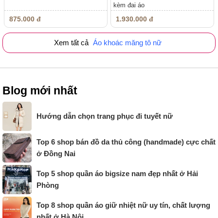
kèm đai áo
875.000 đ
1.930.000 đ
Xem tất cả
Áo khoác măng tô nữ
Blog mới nhất
Hướng dẫn chọn trang phục đi tuyết nữ
Top 6 shop bán đồ da thủ công (handmade) cực chất
ở Đồng Nai
Top 5 shop quần áo bigsize nam đẹp nhất ở Hải
Phòng
Top 8 shop quần áo giữ nhiệt nữ uy tín, chất lượng
nhất ở Hà Nội