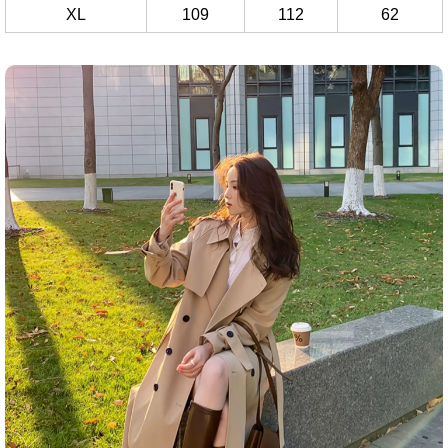
XL
109
112
62