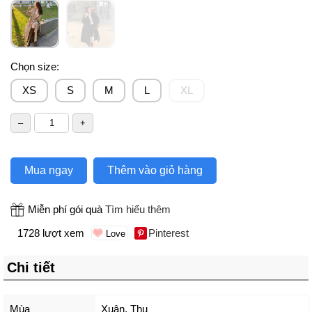
Chọn size:
XS
S
M
L
XL
Mua ngay
Thêm vào giỏ hàng
Miễn phí gói quà
Tìm hiểu thêm
1728 lượt xem
Pinterest
Chi tiết
Mùa
Xuân, Thu