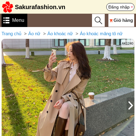
Sakurafashion.vn
Đăng nhập
Menu
Giỏ hàng
Trang chủ
Áo nữ
Áo khoác nữ
Áo khoác măng tô nữ
AK1240