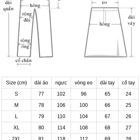
Size (cm)
dài áo
ngực
vòng eo
dài tay
cổ tay
S
77
102
96
65
24
M
78
106
100
66
25
L
79
110
104
67
26
XL
80
114
108
68
27
2XL
81
118
112
69
28