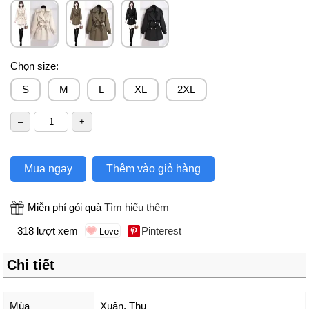
Chọn size:
S
M
L
XL
2XL
Mua ngay
Thêm vào giỏ hàng
Miễn phí gói quà
Tìm hiểu thêm
318 lượt xem
Pinterest
Chi tiết
Mùa
Xuân, Thu