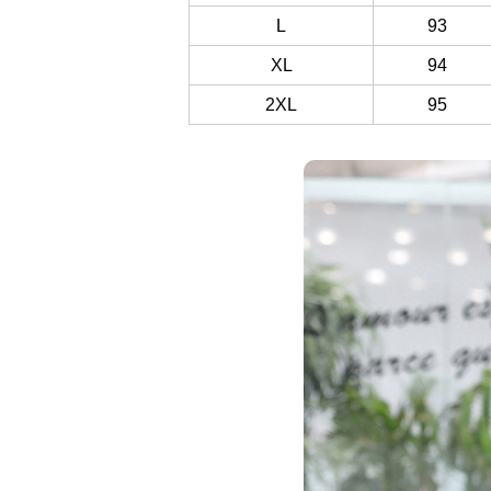
L
93
XL
94
2XL
95