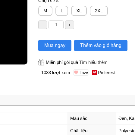
Chọn size:
M
L
XL
2XL
Mua ngay
Thêm vào giỏ hàng
Miễn phí gói quà
Tìm hiểu thêm
1033 lượt xem
Pinterest
Màu sắc
Đen
,
Ka
Chất liệu
Polyeste