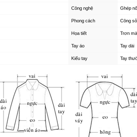
Công nghệ
Ghép nố
Phong cách
Công sở 
Họa tiết
Trơn m
Tay áo
Tay dài
Kiểu tay
Tay thư