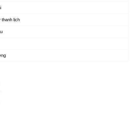
i
thanh lịch
àu
ờng