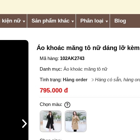
 kiện nữ
Sản phẩm khác
Phân loại
Blog
Áo khoác măng tô nữ dáng lỡ kèm
Mã hàng:
102AK2743
Danh mục:
Áo khoác măng tô nữ
Tình trạng:
Hàng order
Hàng có sẵn, hàng ord
795.000 đ
Chọn màu: