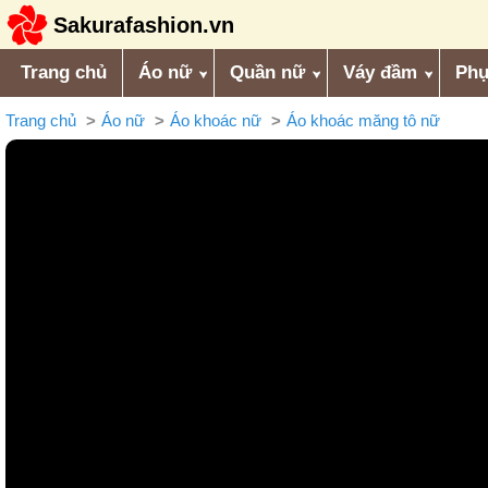
Sakurafashion.vn
Trang chủ
Áo nữ
Quần nữ
Váy đầm
Phụ
Trang chủ
Áo nữ
Áo khoác nữ
Áo khoác măng tô nữ