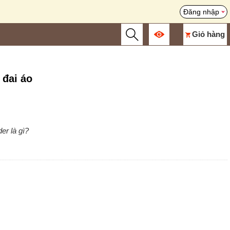
Đăng nhập
Giỏ hàng
 đai áo
er là gì?