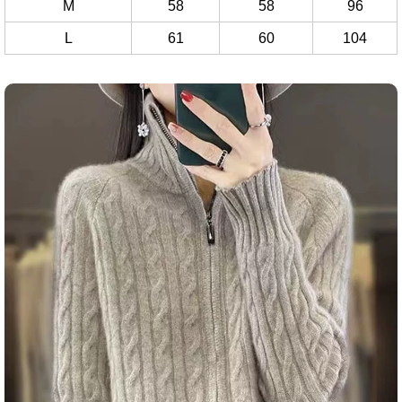
M
58
58
96
L
61
60
104