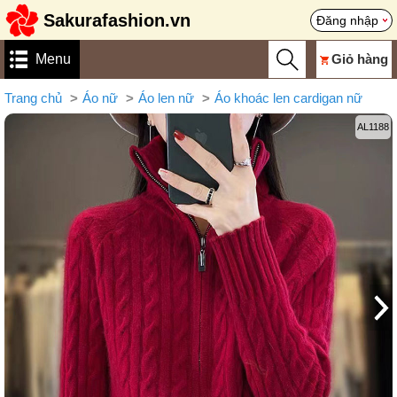
Sakurafashion.vn
Đăng nhập
Menu
Giỏ hàng
Trang chủ
Áo nữ
Áo len nữ
Áo khoác len cardigan nữ
AL1188