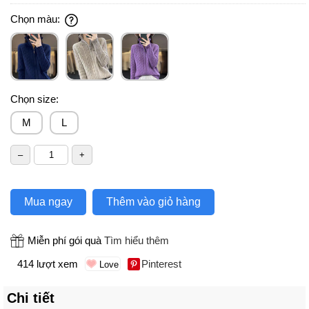
Chọn màu:
Chọn size:
M
L
Mua ngay
Thêm vào giỏ hàng
Miễn phí gói quà
Tìm hiểu thêm
414 lượt xem
Pinterest
Chi tiết