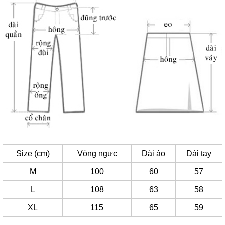
Size (cm)
Vòng ngực
Dài áo
Dài tay
M
100
60
57
L
108
63
58
XL
115
65
59