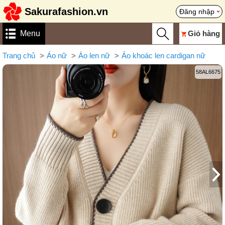
Sakurafashion.vn
Đăng nhập
Menu
Giỏ hàng
Trang chủ
Áo nữ
Áo len nữ
Áo khoác len cardigan nữ
58AL6675