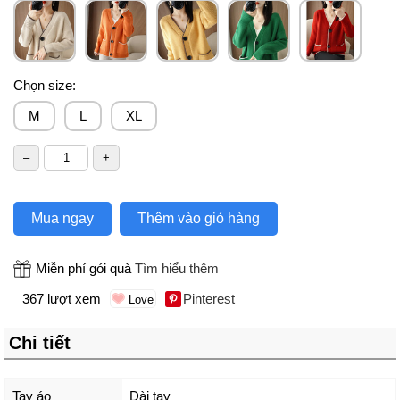
Chọn size:
M
L
XL
Mua ngay
Thêm vào giỏ hàng
Miễn phí gói quà
Tìm hiểu thêm
367 lượt xem
Pinterest
Chi tiết
Tay áo
Dài tay