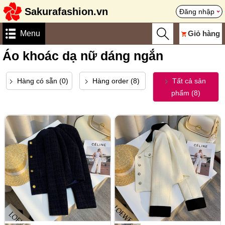
Sakurafashion.vn
Đăng nhập
Menu
Giỏ hàng
Áo khoác dạ nữ dáng ngắn
Hàng có sẵn (0)
Hàng order (8)
Tất cả sản
phẩm (8)