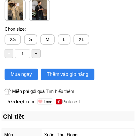
Chọn size:
XS
S
M
L
XL
Mua ngay
Thêm vào giỏ hàng
Miễn phí gói quà
Tìm hiểu thêm
575 lượt xem
Pinterest
Chi tiết
Mùa
Xuân, Thu, Đông