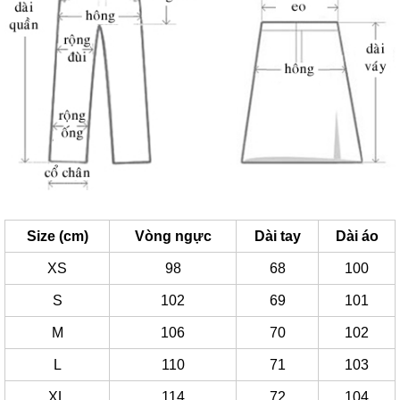
Size (cm)
Vòng ngực
Dài tay
Dài áo
XS
98
68
100
S
102
69
101
M
106
70
102
L
110
71
103
XL
114
72
104