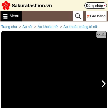
Sakurafashion.vn
Đăng nhập
Menu
Giỏ hàng
Trang chủ
Áo nữ
Áo khoác nữ
Áo khoác măng tô nữ
AK1121