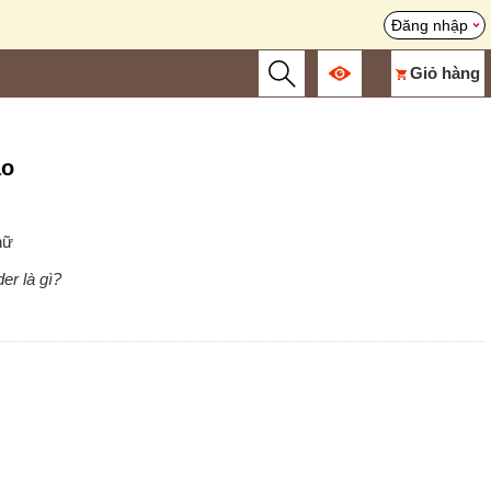
Đăng nhập
Giỏ hàng
áo
nữ
er là gì?