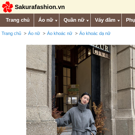
Sakurafashion.vn
Trang chủ
Áo nữ
Quần nữ
Váy đầm
Phụ
Trang chủ
Áo nữ
Áo khoác nữ
Áo khoác dạ nữ