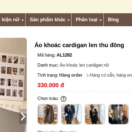
 kiện nữ
Sản phẩm khác
Phân loại
Blog
Áo khoác cardigan len thu đông
Mã hàng:
AL1282
Danh mục:
Áo khoác len cardigan nữ
Tình trạng:
Hàng order
Hàng có sẵn, hàng ord
330.000 đ
Chọn màu: