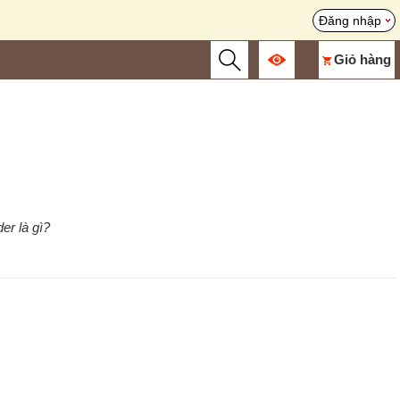
Đăng nhập
Giỏ hàng
er là gì?