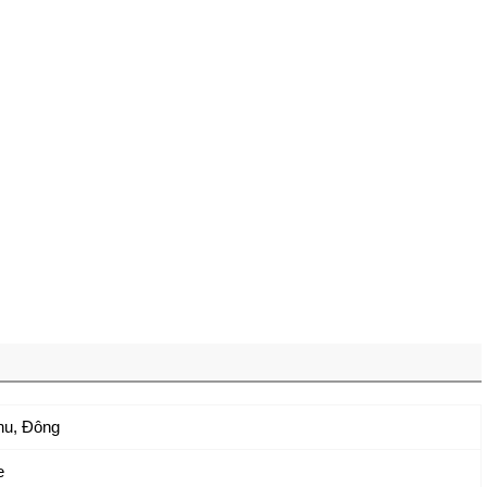
hu, Đông
e