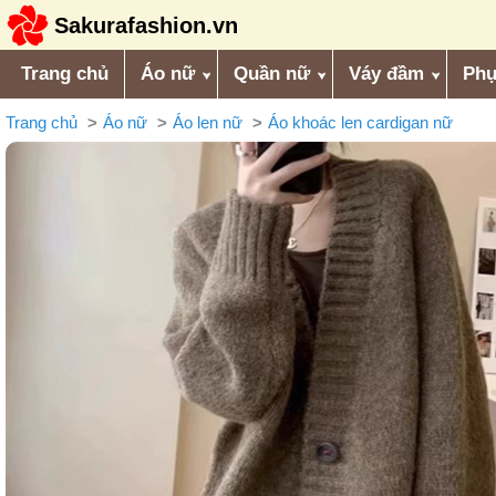
Sakurafashion.vn
Trang chủ
Áo nữ
Quần nữ
Váy đầm
Phụ
Trang chủ
Áo nữ
Áo len nữ
Áo khoác len cardigan nữ