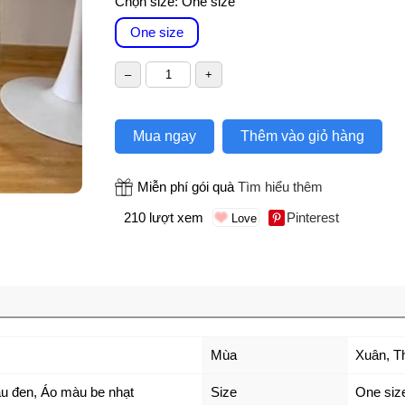
Chọn size:
One size
One size
Mua ngay
Thêm vào giỏ hàng
Miễn phí gói quà
Tìm hiểu thêm
210 lượt xem
Pinterest
Mùa
Xuân, T
u đen
,
Áo màu be nhạt
Size
One siz