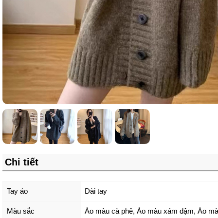
Chi tiết
Tay áo
Dài tay
Màu sắc
Áo màu cà phê
,
Áo màu xám đậm
,
Áo mà