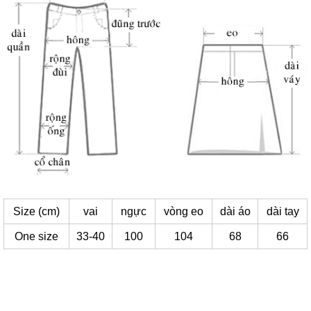
Size (cm)
vai
ngực
vòng eo
dài áo
dài tay
One size
33-40
100
104
68
66