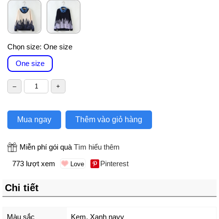
Chọn size:
One size
One size
Mua ngay
Thêm vào giỏ hàng
Miễn phí gói quà
Tìm hiểu thêm
773 lượt xem
Pinterest
Chi tiết
Màu sắc
Kem
,
Xanh navy