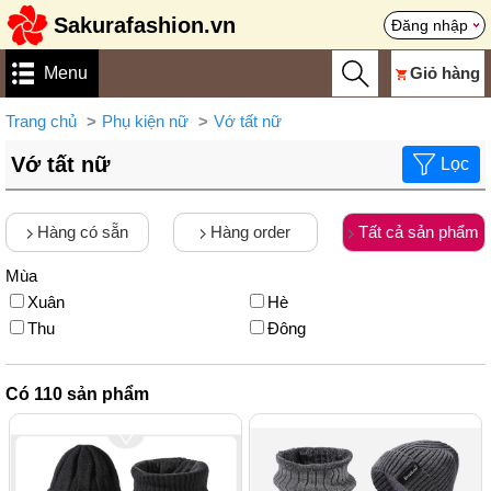
Sakurafashion.vn
Đăng nhập
Menu
Giỏ hàng
Trang chủ
Phụ kiện nữ
Vớ tất nữ
Vớ tất nữ
Lọc
Hàng có sẵn
Hàng order
Tất cả sản phẩm
Mùa
Xuân
Hè
Thu
Đông
Có
110
sản phẩm