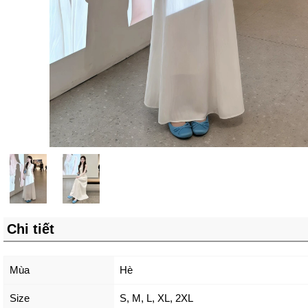
Chi tiết
Mùa
Hè
Size
S
,
M
,
L
,
XL
,
2XL