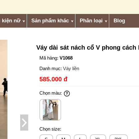
 kiện nữ
Sản phẩm khác
Phân loại
Blog
Váy dài sát nách cổ V phong cách
Mã hàng:
V1068
Danh mục:
Váy liền
585.000 đ
Chọn màu:
Chọn size: