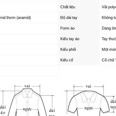
Chất liệu
Vải poly
amid thơm (aramid)
Độ dài tay
Không t
Form áo
Dáng ô
Kiểu tay áo
Tay thư
Kiểu phối
Một mó
Kiểu cổ
Cổ chữ 