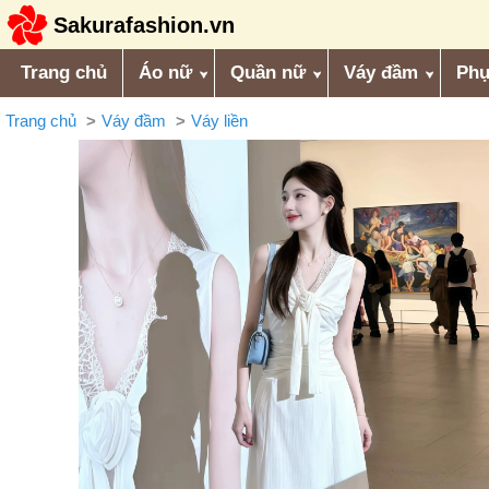
Sakurafashion.vn
Trang chủ
Áo nữ
Quần nữ
Váy đầm
Phụ
Trang chủ
Váy đầm
Váy liền