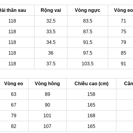
Dài thân sau
Rộng vai
Vòng ngực
Vòng eo
118
32.5
83.5
71
118
33.5
87.5
75
118
34.5
91.5
79
118
36
97.5
85
118
37.5
103.5
91
Vòng eo
Vòng hông
Chiều cao (cm)
Cân
63
89
158
67
90
165
79
101
168
82
107
165