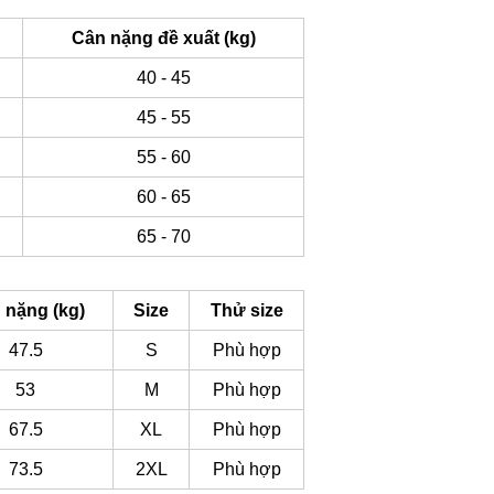
Cân nặng đề xuất (kg)
40 - 45
45 - 55
55 - 60
60 - 65
65 - 70
 nặng (kg)
Size
Thử size
47.5
S
Phù hợp
53
M
Phù hợp
67.5
XL
Phù hợp
73.5
2XL
Phù hợp