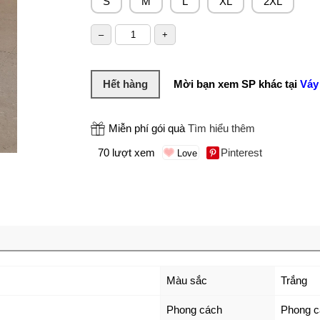
S
M
L
XL
2XL
Hết hàng
Mời bạn xem SP khác tại
Váy 
Miễn phí gói quà
Tìm hiểu thêm
70 lượt xem
Pinterest
Màu sắc
Trắng
Phong cách
Phong c