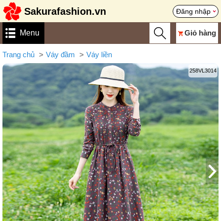
Sakurafashion.vn
Đăng nhập
Menu
Giỏ hàng
Trang chủ
Váy đầm
Váy liền
258VL3014