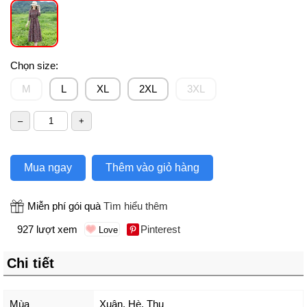
Chọn size:
M
L
XL
2XL
3XL
Mua ngay
Thêm vào giỏ hàng
Miễn phí gói quà
Tìm hiểu thêm
927 lượt xem
Pinterest
Chi tiết
Mùa
Xuân, Hè, Thu