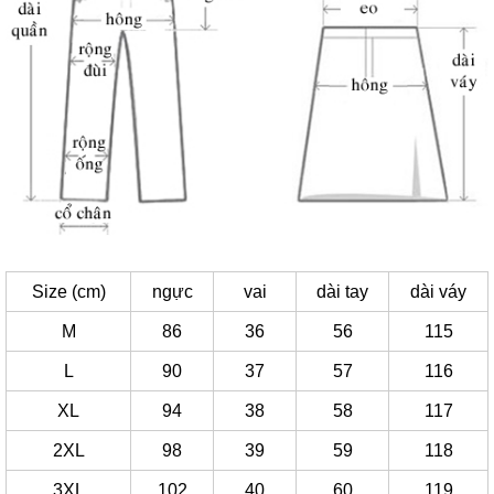
Size (cm)
ngực
vai
dài tay
dài váy
M
86
36
56
115
L
90
37
57
116
XL
94
38
58
117
2XL
98
39
59
118
3XL
102
40
60
119