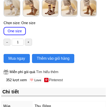
Chọn size:
One size
One size
Mua ngay
Thêm vào giỏ hàng
Miễn phí gói quà
Tìm hiểu thêm
352 lượt xem
Pinterest
Chi tiết
Mùa
Thu, Đông