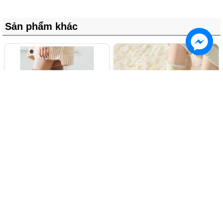
Sản phẩm khác
Tất len nữ dài qua đầu gối chất
Tất len nữ lót bông nỉ
nhung dày dặn
110.000 đ
35.000 đ