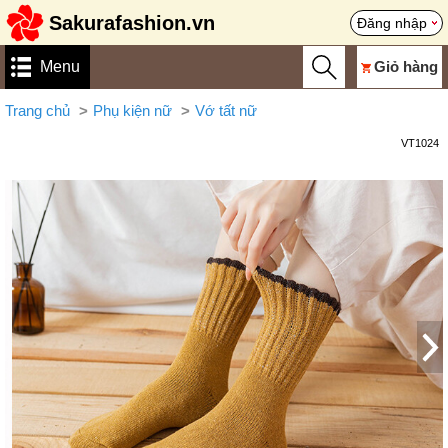
Sakurafashion.vn
Đăng nhập
Menu
Giỏ hàng
Trang chủ
Phụ kiện nữ
Vớ tất nữ
VT1024