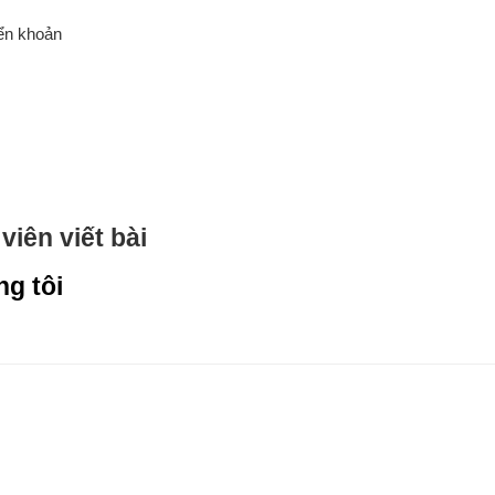
yển khoản
viên viết bài
ng tôi