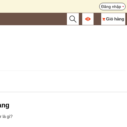
Đăng nhập
Giỏ hàng
àng
 là gì?