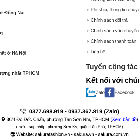
Phí ship, thông tin chu
 ở Đồng Nai
Chính sách đổi trả
Chính sách vận chuyển
ng
Chính sách thanh toán
Liên hệ
hất ở Hà Nội
Tuyển cộng tác 
 lượng nhất TPHCM
Kết nối với chú
Zalo
Facebook
0377.698.919 - 0937.367.819 (Zalo)
36/4 Đô Đốc Chấn, phường Tân Sơn Nhì, TPHCM
(
Xem bản đồ
)
(trước sáp nhập: phường Sơn Kỳ, quận Tân Phú, TPHCM)
Website: sakurafashion.vn - sakura.vn - sakura.com.vn