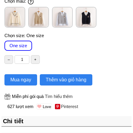
Chọn màu:
Chọn size:
One size
One size
Mua ngay
Thêm vào giỏ hàng
Miễn phí gói quà
Tìm hiểu thêm
627 lượt xem
Pinterest
Chi tiết