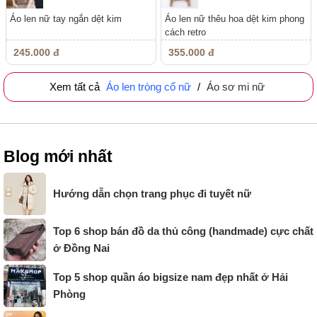
Áo len nữ tay ngắn dệt kim
Áo len nữ thêu hoa dệt kim phong
cách retro
245.000 đ
355.000 đ
Xem tất cả
Áo len tròng cổ nữ
/
Áo sơ mi nữ
Blog mới nhất
Hướng dẫn chọn trang phục đi tuyết nữ
Top 6 shop bán đồ da thủ công (handmade) cực chất
ở Đồng Nai
Top 5 shop quần áo bigsize nam đẹp nhất ở Hải
Phòng