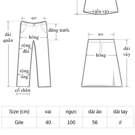
Size (cm)
vai
ngực
dài áo
dài tay
Gile
40
100
56
//