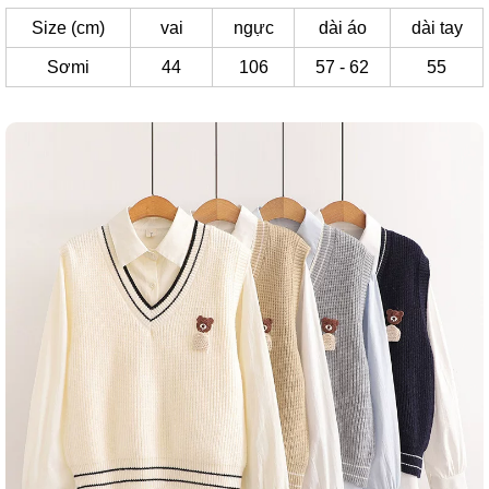
Size (cm)
vai
ngực
dài áo
dài tay
Sơmi
44
106
57 - 62
55