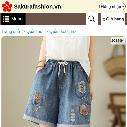
Sakurafashion.vn
Đăng nhập
Menu
Giỏ hàng
Trang chủ
Quần nữ
Quần sooc nữ
2QS7994