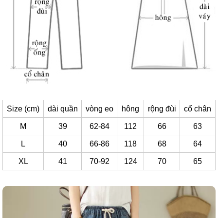
Size (cm)
dài quần
vòng eo
hông
rộng đùi
cổ chân
M
39
62-84
112
66
63
L
40
66-86
118
68
64
XL
41
70-92
124
70
65