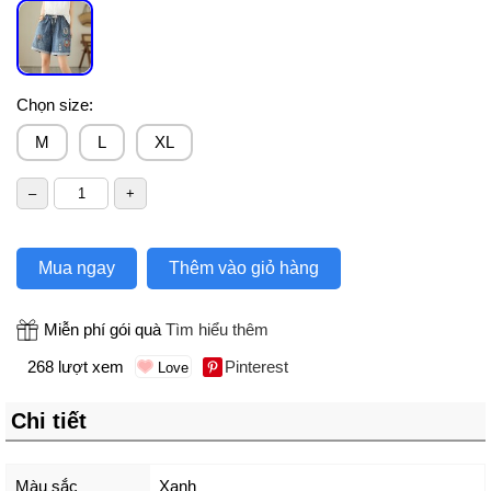
Chọn size:
M
L
XL
Mua ngay
Thêm vào giỏ hàng
Miễn phí gói quà
Tìm hiểu thêm
268 lượt xem
Pinterest
Chi tiết
Màu sắc
Xanh