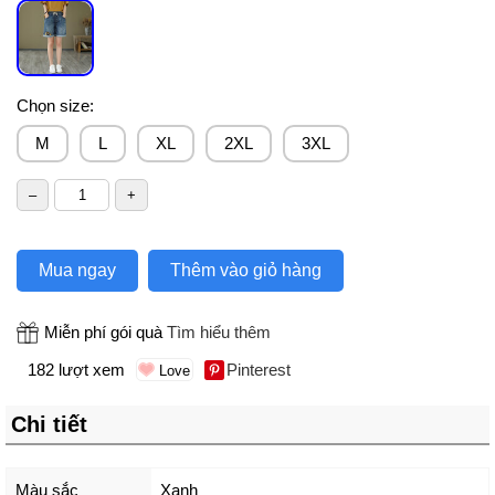
Chọn size:
M
L
XL
2XL
3XL
Mua ngay
Thêm vào giỏ hàng
Miễn phí gói quà
Tìm hiểu thêm
182 lượt xem
Pinterest
Chi tiết
Màu sắc
Xanh