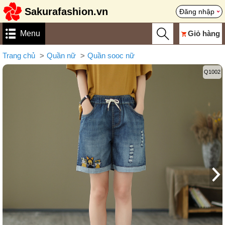
Sakurafashion.vn
Đăng nhập
Menu
Giỏ hàng
Trang chủ
Quần nữ
Quần sooc nữ
Q1002