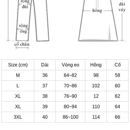
Size (cm)
Dài
Vòng eo
Hông
Cổ
M
36
64~82
98
58
L
37
70~86
102
60
XL
38
76~90
12
62
XL
39
80~94
110
64
3XL
40
86~100
114
66