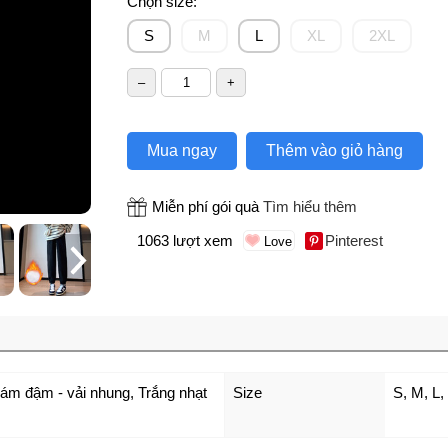
Chọn size:
S
M
L
XL
2XL
Mua ngay
Thêm vào giỏ hàng
Miễn phí gói quà
Tìm hiểu thêm
1063 lượt xem
Pinterest
ám đậm - vải nhung
,
Trắng nhạt
Size
S
,
M
,
L
,