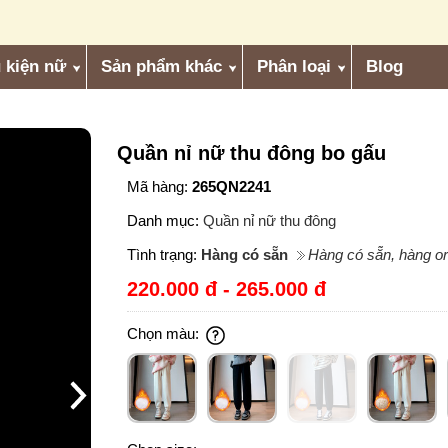
 kiện nữ
Sản phẩm khác
Phân loại
Blog
Quần nỉ nữ thu đông bo gấu
Mã hàng:
265QN2241
Danh mục:
Quần nỉ nữ thu đông
Tình trạng:
Hàng có sẵn
Hàng có sẵn, hàng or
220.000 đ - 265.000 đ
Chọn màu: