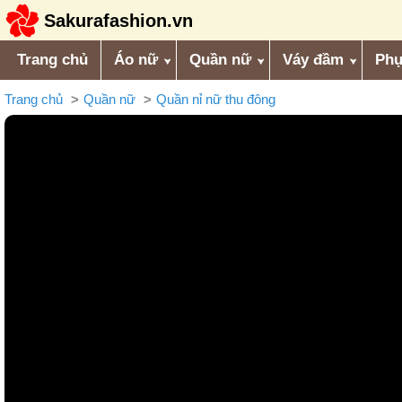
Sakurafashion.vn
Trang chủ
Áo nữ
Quần nữ
Váy đầm
Phụ
Trang chủ
Quần nữ
Quần nỉ nữ thu đông