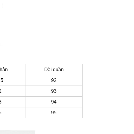
hân
Dài quần
.5
92
2
93
3
94
5
95