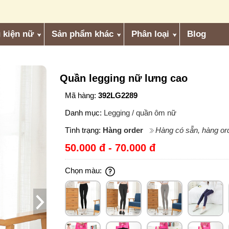
 kiện nữ
Sản phẩm khác
Phân loại
Blog
Quần legging nữ lưng cao
Mã hàng:
392LG2289
Danh mục:
Legging / quần ôm nữ
Tình trạng:
Hàng order
Hàng có sẵn, hàng ord
50.000 đ - 70.000 đ
Chọn màu: