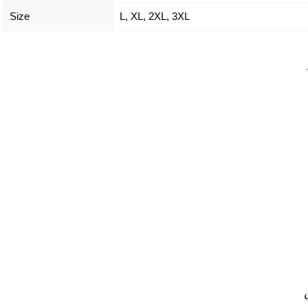
Size
L
,
XL
,
2XL
,
3XL