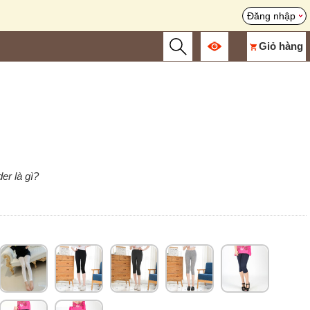
Đăng nhập
Giỏ hàng
er là gì?