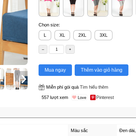
Chọn size:
L
XL
2XL
3XL
Mua ngay
Thêm vào giỏ hàng
Miễn phí gói quà
Tìm hiểu thêm
557 lượt xem
Pinterest
Màu sắc
Đen dài