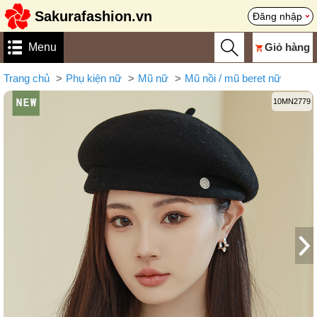
Sakurafashion.vn
Đăng nhập
Menu
Giỏ hàng
Trang chủ
Phụ kiện nữ
Mũ nữ
Mũ nồi / mũ beret nữ
10MN2779