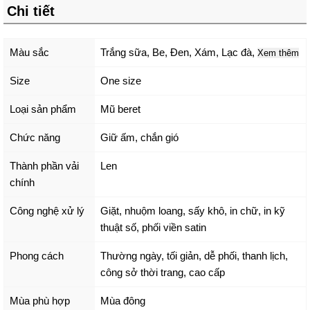
Chi tiết
Màu sắc
Trắng sữa
,
Be
,
Đen
,
Xám
,
Lạc đà
,
Xem thêm
Size
One size
Loại sản phẩm
Mũ beret
Chức năng
Giữ ấm, chắn gió
Thành phần vải
Len
chính
Công nghệ xử lý
Giặt, nhuộm loang, sấy khô, in chữ, in kỹ
thuật số, phối viền satin
Phong cách
Thường ngày, tối giản, dễ phối, thanh lịch,
công sở thời trang, cao cấp
Mùa phù hợp
Mùa đông