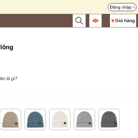
Đăng nhập
Giỏ hàng
 lông
er là gì?