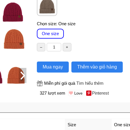
Chọn size:
One size
One size
Mua ngay
Thêm vào giỏ hàng
Miễn phí gói quà
Tìm hiểu thêm
327 lượt xem
Pinterest
Size
One siz