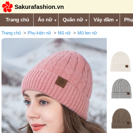
Sakurafashion.vn
Trang chủ
Áo nữ
Quần nữ
Váy đầm
Phụ
Trang chủ
Phụ kiện nữ
Mũ nữ
Mũ len nữ