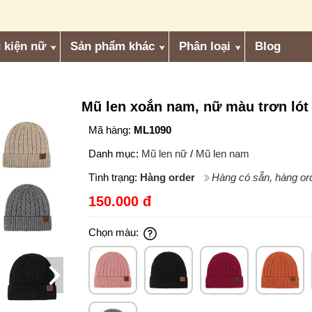
 kiện nữ
Sản phẩm khác
Phân loại
Blog
Mũ len xoắn nam, nữ màu trơn lót
Mã hàng:
ML1090
Danh mục:
Mũ len nữ
/
Mũ len nam
Tình trạng:
Hàng order
Hàng có sẵn, hàng ord
150.000 đ
Chọn màu: