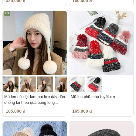
320.000 đ
160.000 đ
Mũ len nữ dệt kim hai lớp dày dặn
Mũ len phũ màu tuyết rơi
chống lạnh ba quả bóng lông...
185.000 đ
165.000 đ