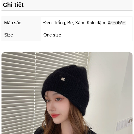
Chi tiết
Màu sắc
Đen
,
Trắng
,
Be
,
Xám
,
Kaki đậm
,
Xem thêm
Size
One size