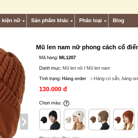
 kiện nữ
Sản phẩm khác
Phân loại
Blog
Mũ len nam nữ phong cách cổ điển
Mã hàng:
ML1207
Danh mục:
Mũ len nữ
/
Mũ len nam
Tình trạng:
Hàng order
Hàng có sẵn, hàng ord
130.000 đ
Chọn màu: