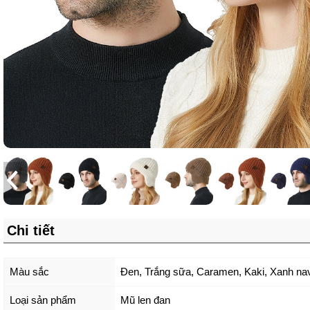
Chi tiết
Màu sắc
Đen
,
Trắng sữa
,
Caramen
,
Kaki
,
Xanh na
Loại sản phẩm
Mũ len đan