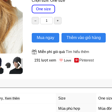
Chọn size:
One size
One size
Mua ngay
Thêm vào giỏ hàng
Miễn phí gói quà
Tìm hiểu thêm
191 lượt xem
Pinterest
vy
,
Size
One siz
Xem thêm
Mùa phù hợp
Mùa đô