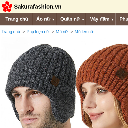
Sakurafashion.vn
Trang chủ
Áo nữ
Quần nữ
Váy đầm
Phụ
Trang chủ
Phụ kiện nữ
Mũ nữ
Mũ len nữ