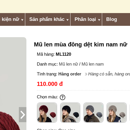
 kiện nữ
Sản phẩm khác
Phân loại
Blog
Mũ len mùa đông dệt kim nam nữ
Mã hàng:
ML1120
Danh mục:
Mũ len nữ
/
Mũ len nam
Tình trạng:
Hàng order
Hàng có sẵn, hàng ord
110.000 đ
Chọn màu: