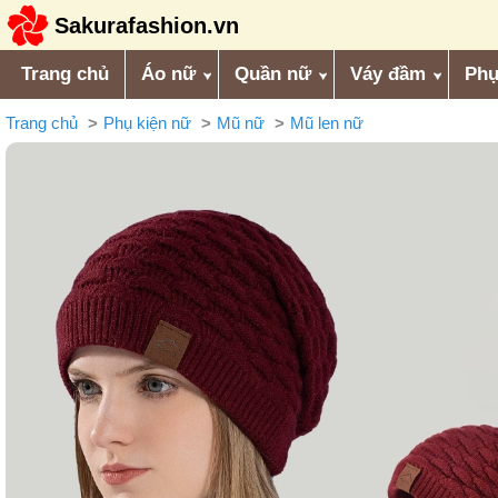
Sakurafashion.vn
Trang chủ
Áo nữ
Quần nữ
Váy đầm
Phụ
Trang chủ
Phụ kiện nữ
Mũ nữ
Mũ len nữ