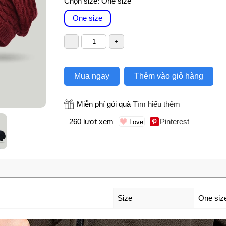
Chọn size:
One size
One size
Mua ngay
Thêm vào giỏ hàng
Miễn phí gói quà
Tìm hiểu thêm
260 lượt xem
Pinterest
Size
One siz