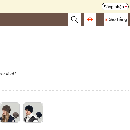
Đăng nhập
Giỏ hàng
er là gì?