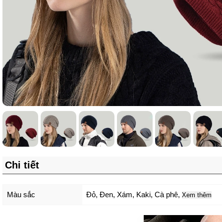
Chi tiết
Màu sắc
Đỏ
,
Đen
,
Xám
,
Kaki
,
Cà phê
,
Xem thêm