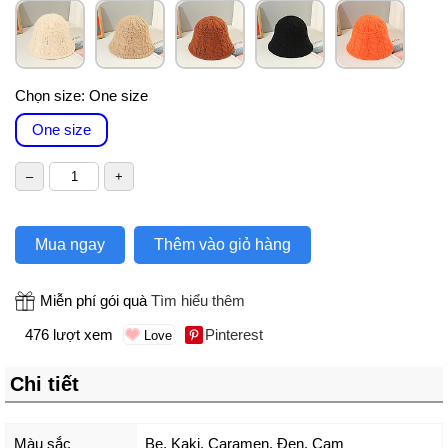
Chọn size:
One size
One size
Mua ngay
Thêm vào giỏ hàng
Miễn phí gói quà
Tìm hiểu thêm
476 lượt xem
Pinterest
Chi tiết
Màu sắc
Be
,
Kaki
,
Caramen
,
Đen
,
Cam