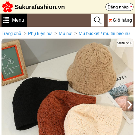
Sakurafashion.vn
Đăng nhập
Menu
Giỏ hàng
Trang chủ
Phụ kiện nữ
Mũ nữ
Mũ bucket / mũ tai bèo nữ
50BK7269