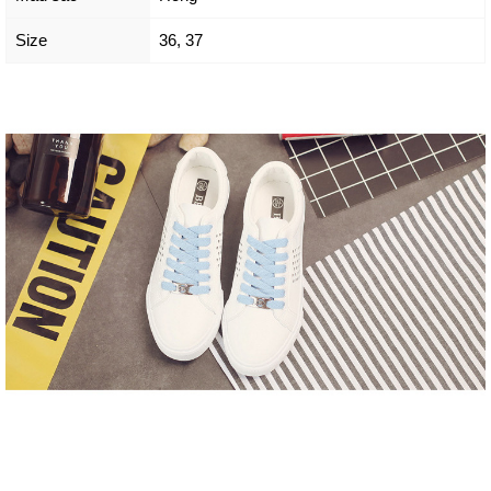
Size
36
,
37