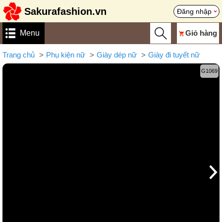
Sakurafashion.vn
Đăng nhập
Menu
Giỏ hàng
Trang chủ
Phụ kiện nữ
Giày dép nữ
Giày đi tuyết nữ
G1069