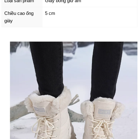
Loại sản phẩm
Giày bông giữ ấm
Chiều cao ống
5 cm
giày