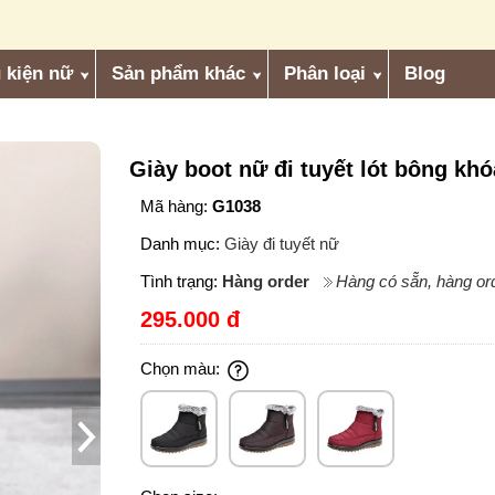
 kiện nữ
Sản phẩm khác
Phân loại
Blog
Giày boot nữ đi tuyết lót bông kh
Mã hàng:
G1038
Danh mục:
Giày đi tuyết nữ
Tình trạng:
Hàng order
Hàng có sẵn, hàng ord
295.000 đ
Chọn màu: