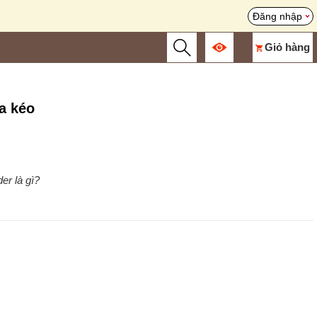
Đăng nhập
Giỏ hàng
óa kéo
er là gì?