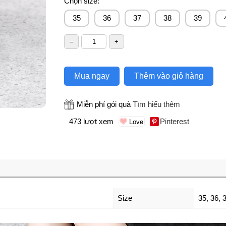
Chọn size:
35
36
37
38
39
Mua ngay
Thêm vào giỏ hàng
Miễn phí gói quà
Tìm hiểu thêm
473 lượt xem
Pinterest
Size
35
,
36
,