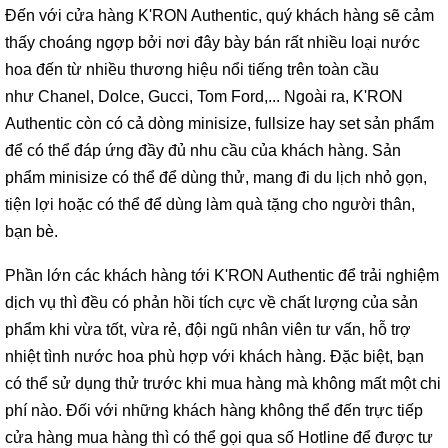
Đến với cửa hàng K'RON Authentic, quý khách hàng sẽ cảm
thấy choáng ngợp bởi nơi đây bày bán rất nhiều loại nước
hoa đến từ nhiều thương hiệu nổi tiếng trên toàn cầu
như Chanel, Dolce, Gucci, Tom Ford,... Ngoài ra, K'RON
Authentic còn có cả dòng minisize, fullsize hay set sản phẩm
để có thể đáp ứng đầy đủ nhu cầu của khách hàng. Sản
phẩm minisize có thể để dùng thử, mang đi du lịch nhỏ gọn,
tiện lợi hoặc có thể để dùng làm quà tặng cho người thân,
bạn bè.
Phần lớn các khách hàng tới K'RON Authentic để trải nghiệm
dịch vụ thì đều có phản hồi tích cực về chất lượng của sản
phẩm khi vừa tốt, vừa rẻ, đội ngũ nhân viên tư vấn, hỗ trợ
nhiệt tình nước hoa phù hợp với khách hàng. Đặc biệt, bạn
có thể sử dụng thử trước khi mua hàng mà không mất một chi
phí nào. Đối với những khách hàng không thể đến trực tiếp
cửa hàng mua hàng thì có thể gọi qua số Hotline để được tư