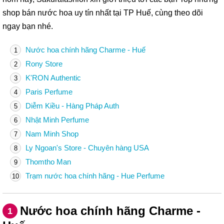
shop bán nước hoa uy tín nhất tại TP Huế, cùng theo dõi
ngay bạn nhé.
Nước hoa chính hãng Charme - Huế
1
Rony Store
2
K'RON Authentic
3
Paris Perfume
4
Diễm Kiều - Hàng Pháp Auth
5
Nhật Minh Perfume
6
Nam Minh Shop
7
Ly Ngoan's Store - Chuyên hàng USA
8
Thomtho Man
9
Trạm nước hoa chính hãng - Hue Perfume
10
Nước hoa chính hãng Charme -
1