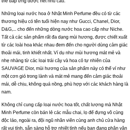
thể đáp ứng được hết nhu cầu.
Những loại nước hoa ở Nhật Minh Perfume đều có từ các
thương hiệu có tên tuổi hiện nay như Gucci, Chanel, Dior,
D&G,... cho đến những dòng nước hoa cao cấp như Niche.
Tất cả các sản phẩm rất đa dạng mùi hương, được chiết xuất
từ các loài hoa khác nhau đem đến cho người dùng cảm giác
thoải mái, tinh khiết nhất. Ví dụ như mùi hương mát mẻ và
nhẹ nhàng từ các loại trái cây và hoa cỏ tự nhiên của
SAUVAGE Dior, mùi hương của sản phẩm này có thể ví như
một cơn gió trong lành và mát mẻ mang đến cảm giác thoải
mái, dễ chịu, không quá nồng, phù hợp với các khách hàng là
nam.
Không chỉ cung cấp loại nước hoa tốt, chất lượng mà Nhật
Minh Perfume còn bán lẻ các mẫu chai, lọ để đựng vô cùng
độc láo, ngoài ra, đội ngũ nhân viên cùng anh chủ cửa hàng
rất vui tính, sẵn sàng hỗ trợ nhiệt tình nếu bạn đang phân vân