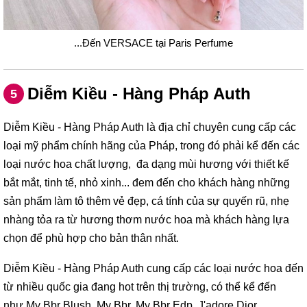
...Đến VERSACE tại Paris Perfume
Diễm Kiều - Hàng Pháp Auth
5
Diễm Kiều - Hàng Pháp Auth là địa chỉ chuyên cung cấp các
loại mỹ phẩm chính hãng của Pháp, trong đó phải kể đến các
loại nước hoa chất lượng, đa dạng mùi hương với thiết kế
bắt mắt, tinh tế, nhỏ xinh... đem đến cho khách hàng những
sản phẩm làm tô thêm vẻ đẹp, cá tính của sự quyến rũ, nhẹ
nhàng tỏa ra từ hương thơm nước hoa mà khách hàng lựa
chọn để phù hợp cho bản thân nhất.
Diễm Kiều - Hàng Pháp Auth cung cấp các loại nước hoa đến
từ nhiều quốc gia đang hot trên thị trường, có thể kể đến
như My Bbr Blush, My Bbr, My Bbr Edp, J'adore Dior,