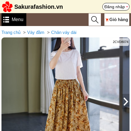
Sakurafashion.vn
Đăng nhập
Menu
Giỏ hàng
Trang chủ
Váy đầm
Chân váy dài
2CVD8074