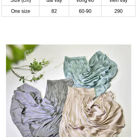
Size (cm)
dài váy
vòng eo
viền váy
One size
82
60-90
290