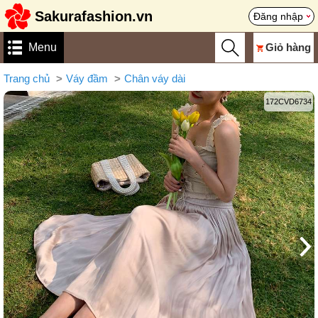
Sakurafashion.vn
Đăng nhập
Menu
Giỏ hàng
Trang chủ
Váy đầm
Chân váy dài
172CVD6734