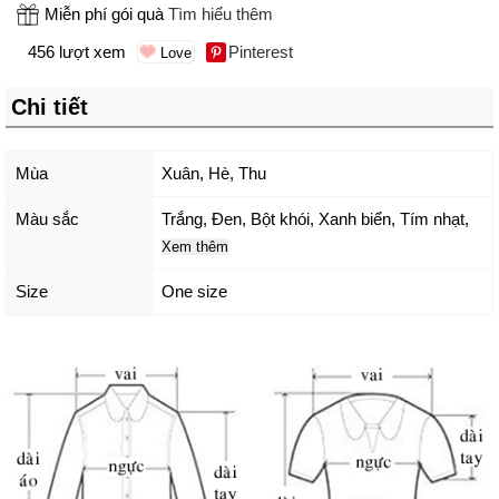
Miễn phí gói quà
Tìm hiểu thêm
456 lượt xem
Pinterest
Chi tiết
Mùa
Xuân, Hè, Thu
Màu sắc
Trắng
,
Đen
,
Bột khói
,
Xanh biển
,
Tím nhạt
,
Xem thêm
Size
One size