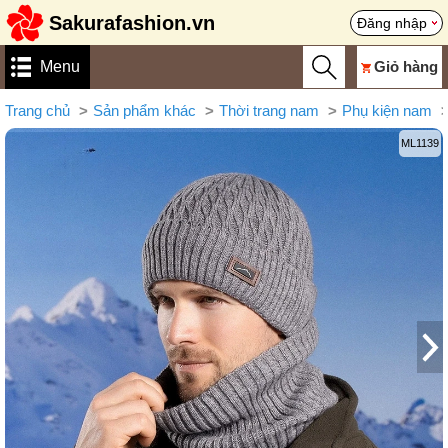
Sakurafashion.vn
Đăng nhập
Menu
Giỏ hàng
Trang chủ
Sản phẩm khác
Thời trang nam
Phụ kiện nam
ML1139