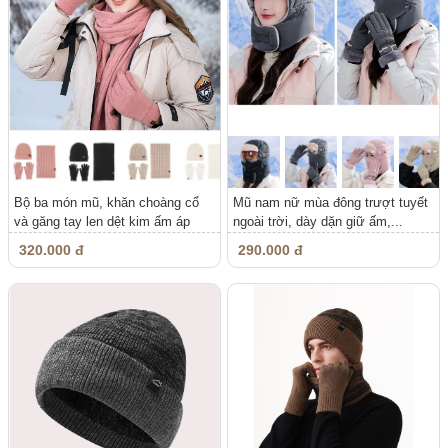
Bộ ba món mũ, khăn choàng cổ
Mũ nam nữ mùa đông trượt tuyết
và găng tay len dệt kim ấm áp
ngoài trời, dày dặn giữ ấm,...
nam,...
320.000 đ
290.000 đ