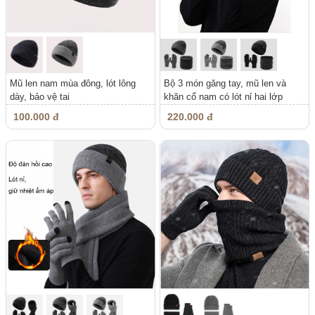
Mũ len nam mùa đông, lót lông
Bộ 3 món găng tay, mũ len và
dày, bảo vệ tai
khăn cổ nam có lót nỉ hai lớp
dày,...
100.000 đ
220.000 đ