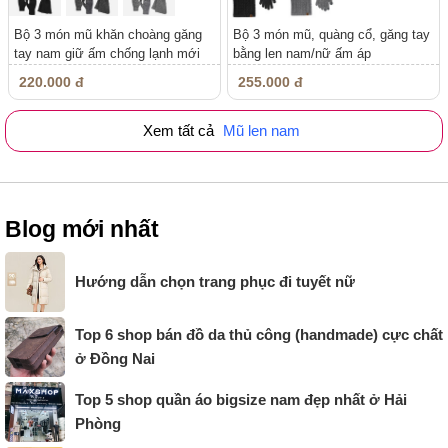
Bộ 3 món mũ khăn choàng găng
Bộ 3 món mũ, quàng cổ, găng tay
tay nam giữ ấm chống lạnh mới
bằng len nam/nữ ấm áp
cho...
220.000 đ
255.000 đ
Xem tất cả
Mũ len nam
Blog mới nhất
Hướng dẫn chọn trang phục đi tuyết nữ
Top 6 shop bán đồ da thủ công (handmade) cực chất
ở Đồng Nai
Top 5 shop quần áo bigsize nam đẹp nhất ở Hải
Phòng