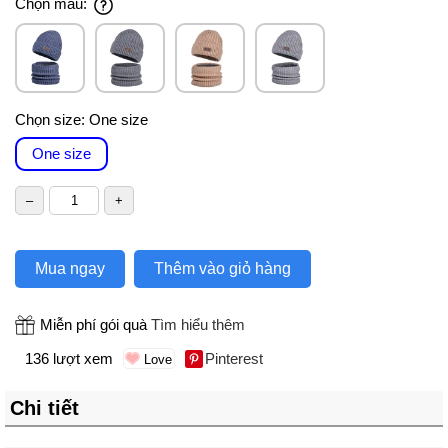
Chọn màu:
Chọn size:
One size
One size
Mua ngay
Thêm vào giỏ hàng
Miễn phí gói quà
Tìm hiểu thêm
136 lượt xem
Pinterest
Chi tiết