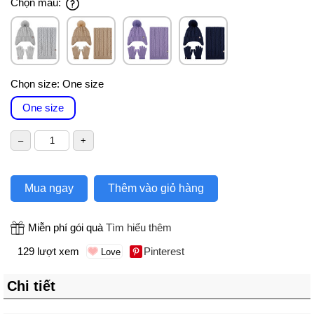
Chọn màu:
Chọn size:
One size
One size
Mua ngay
Thêm vào giỏ hàng
Miễn phí gói quà
Tìm hiểu thêm
129 lượt xem
Pinterest
Chi tiết