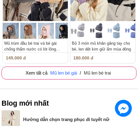
Mũ trùm đầu bé trai và bé gái
Bộ 3 món mũ khăn găng tay cho
chống thấm nước có lót lông...
bé, len dệt kim giữ ấm mùa đông
145.000 đ
180.000 đ
Xem tất cả
Mũ len bé gái
/
Mũ len bé trai
Blog mới nhất
Hướng dẫn chọn trang phục đi tuyết nữ
Top 6 shop bán đồ da thủ công (handmade) cực chất