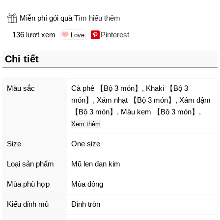
Miễn phí gói quà
Tìm hiểu thêm
136 lượt xem
Pinterest
Chi tiết
Màu sắc
Cà phê 【Bộ 3 món】
,
Khaki 【Bộ 3
món】
,
Xám nhạt 【Bộ 3 món】
,
Xám đậm
【Bộ 3 món】
,
Màu kem 【Bộ 3 món】
,
Xem thêm
Size
One size
Loại sản phẩm
Mũ len đan kim
Mùa phù hợp
Mùa đông
Kiểu đỉnh mũ
Đỉnh tròn