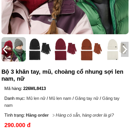
Bộ 3 khăn tay, mũ, choàng cổ nhung sợi len
nam, nữ
Mã hàng:
226ML8413
Danh mục:
Mũ len nữ
/
Mũ len nam
/
Găng tay nữ
/
Găng tay
nam
Tình trạng:
Hàng order
Hàng có sẵn, hàng order là gì?
290.000 đ