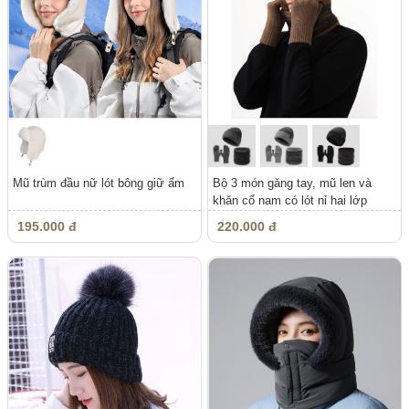
Mũ trùm đầu nữ lót bông giữ ấm
Bộ 3 món găng tay, mũ len và
khăn cổ nam có lót nỉ hai lớp
dày,...
195.000 đ
220.000 đ