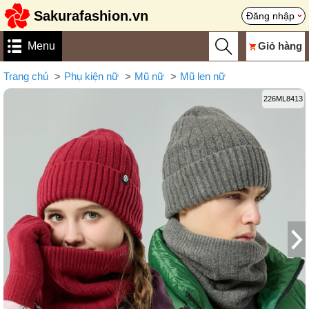
Sakurafashion.vn
Đăng nhập
Menu
Giỏ hàng
Trang chủ
Phụ kiện nữ
Mũ nữ
Mũ len nữ
226ML8413