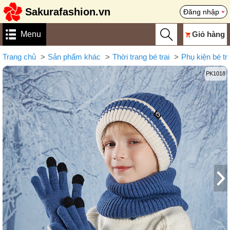
Sakurafashion.vn
Đăng nhập
Menu
Giỏ hàng
Trang chủ
Sản phẩm khác
Thời trang bé trai
Phụ kiện bé tra
PK1018