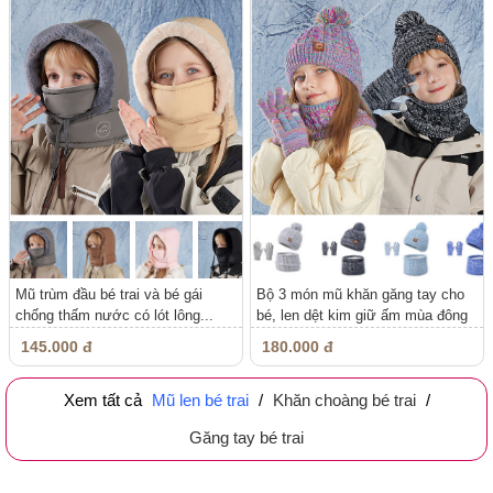
Mũ trùm đầu bé trai và bé gái
Bộ 3 món mũ khăn găng tay cho
chống thấm nước có lót lông...
bé, len dệt kim giữ ấm mùa đông
145.000 đ
180.000 đ
Xem tất cả
Mũ len bé trai
/
Khăn choàng bé trai
/
Găng tay bé trai