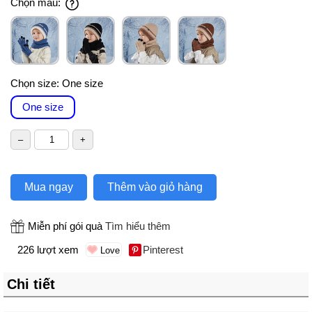
Chọn màu:
Chọn size:
One size
One size
Mua ngay
Thêm vào giỏ hàng
Miễn phí gói quà
Tìm hiểu thêm
226 lượt xem
Pinterest
Chi tiết