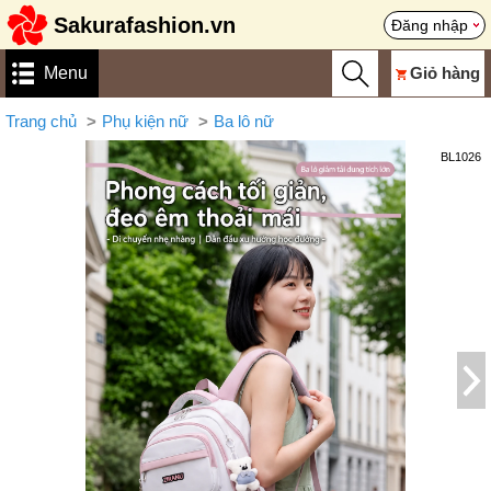
Sakurafashion.vn
Đăng nhập
Menu
Giỏ hàng
Trang chủ
Phụ kiện nữ
Ba lô nữ
BL1026