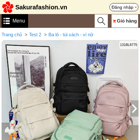
Sakurafashion.vn
Đăng nhập
Menu
Giỏ hàng
Trang chủ
Test 2
Ba lô - túi xách - ví nữ
131BL8775