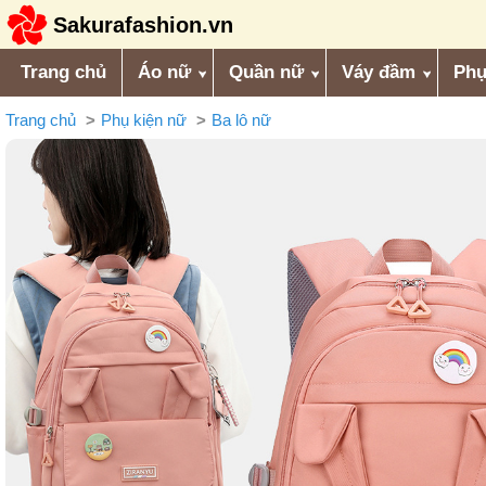
Sakurafashion.vn
Trang chủ
Áo nữ
Quần nữ
Váy đầm
Phụ
Trang chủ
Phụ kiện nữ
Ba lô nữ