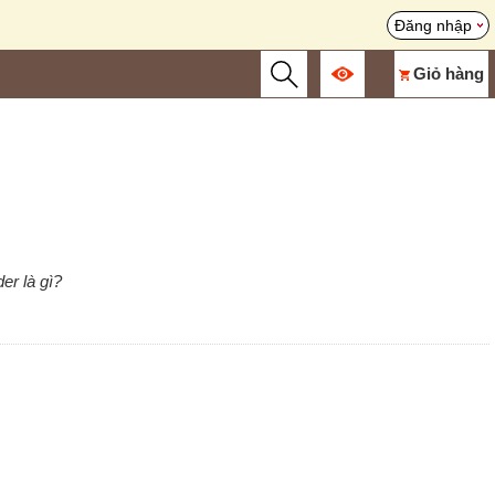
Đăng nhập
Giỏ hàng
er là gì?