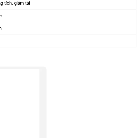
g tích, giảm tải
r
n