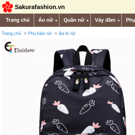
Sakurafashion.vn
Trang chủ
Áo nữ
Quần nữ
Váy đầm
Phụ
Trang chủ
Phụ kiện nữ
Ba lô nữ