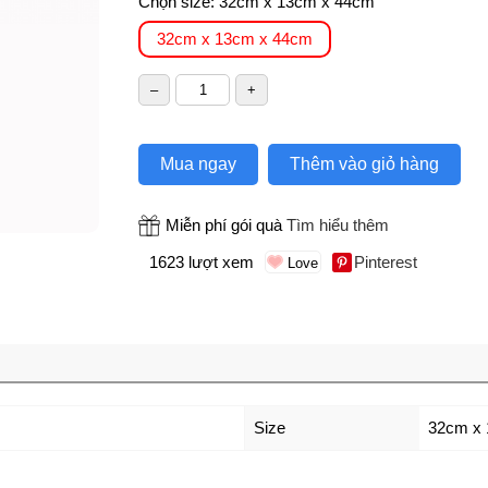
Chọn size:
32cm x 13cm x 44cm
32cm x 13cm x 44cm
Mua ngay
Thêm vào giỏ hàng
Miễn phí gói quà
Tìm hiểu thêm
1623 lượt xem
Pinterest
Size
32cm x