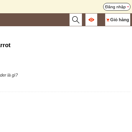
Đăng nhập
Giỏ hàng
rrot
der là gì?