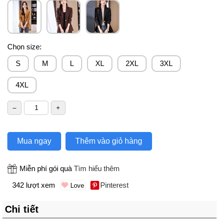
Chọn size:
S
M
L
XL
2XL
3XL
4XL
Mua ngay
Thêm vào giỏ hàng
Miễn phí gói quà
Tìm hiểu thêm
342 lượt xem
Pinterest
Chi tiết