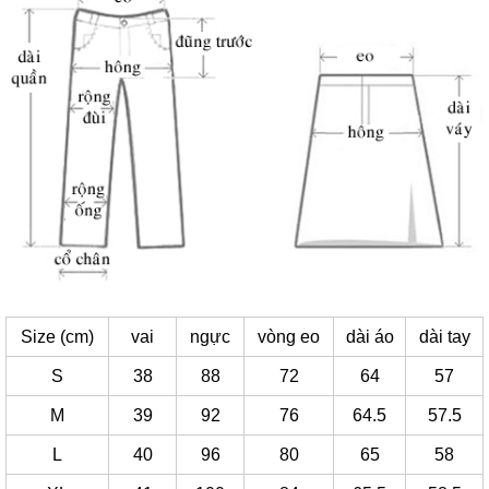
Size (cm)
vai
ngực
vòng eo
dài áo
dài tay
S
38
88
72
64
57
M
39
92
76
64.5
57.5
L
40
96
80
65
58