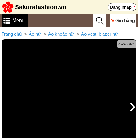
Sakurafashion.vn
Đăng nhập
Menu
Giỏ hàng
Trang chủ
Áo nữ
Áo khoác nữ
Áo vest, blazer nữ
262AK3439