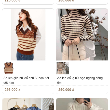
225.000 đ
280.000 đ
Áo len gile nữ cổ chữ V họa tiết
Áo len cổ lọ nữ sọc ngang dáng
dệt kim
ôm
295.000 đ
250.000 đ