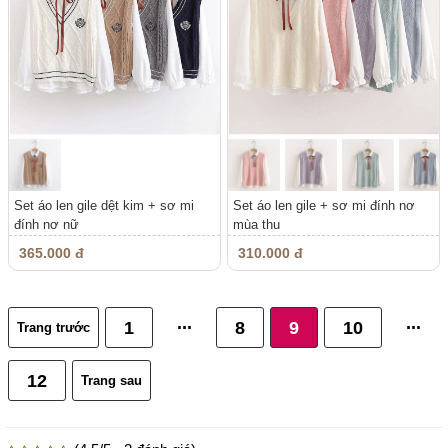
Set áo len gile dệt kim + sơ mi
Set áo len gile + sơ mi đính nơ
đính nơ nữ
mùa thu
365.000 đ
310.000 đ
...
...
1
8
9
10
Trang trước
12
Trang sau