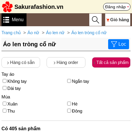
Sakurafashion.vn
Đăng nhập
Menu
Giỏ hàng
Trang chủ
Áo nữ
Áo len nữ
Áo len tròng cổ nữ
Áo len tròng cổ nữ
Lọc
Hàng có sẵn
Hàng order
Tất cả sản phẩm
Tay áo
Không tay
Ngắn tay
Dài tay
Mùa
Xuân
Hè
Thu
Đông
Có
405
sản phẩm