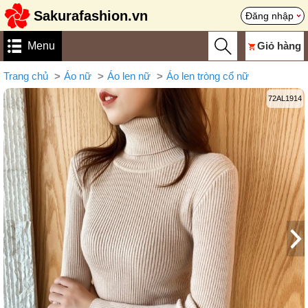
Sakurafashion.vn
Đăng nhập
Menu
Giỏ hàng
Trang chủ
Áo nữ
Áo len nữ
Áo len tròng cổ nữ
72AL1914